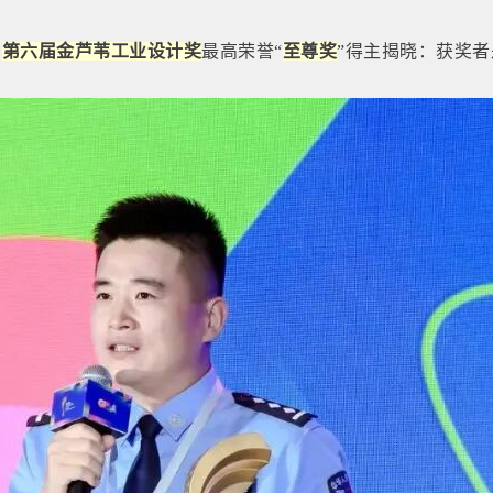
，
第六届金芦苇工业设计奖
最高荣
誉“
至尊奖
”得主揭晓：获奖者