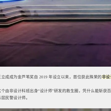
王立成成
为金芦苇奖自 2019 年设立以来，首位获此殊荣的
非设
这个
由非设计科班出身“设计师”研发的救生圈，凭什么能斩获
基层民警设计师。