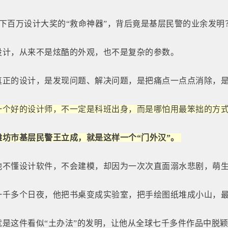
下百万设计大奖的“救命神器”，背后竟是基层民警的业余发明
设计，从来不是炫酷的外观，也不是复杂的参数。
真正的设计，是发现问题、解决问题，是把痛点一点点消除，
一个好的设计师，不一定是科班出身，而是哪怕用最笨拙的方
潍坊市基层民警王立成，就是这样一个“门外汉”。
他不懂设计软件，不会建模，却因为一次次直面溺水悲剧，萌
一千多个日夜，他把书桌变成实验室，把手绘图纸堆成小山，最终
就是这件看似“土办法”的发明，让他从全球七千多件作品中脱